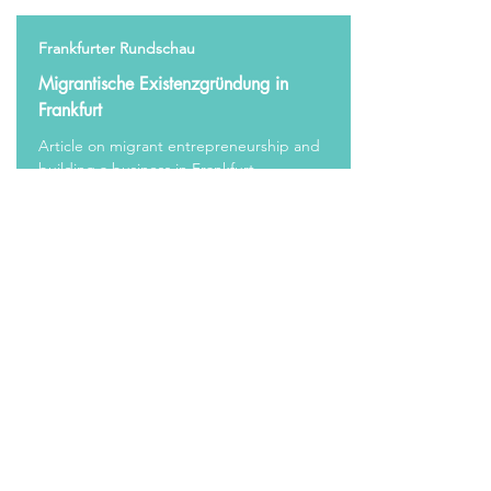
Frankfurter Rundschau
Migrantische Existenzgründung in
Frankfurt
Article on migrant entrepreneurship and
building a business in Frankfurt.
View More