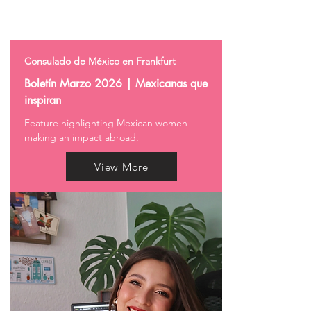
verändert
Consulado de México en Frankfurt
Boletín Marzo 2026 | Mexicanas que
inspiran
Feature highlighting Mexican women
making an impact abroad.
View More